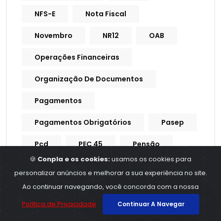
NFS-E
Nota Fiscal
Novembro
NR12
OAB
Operações Financeiras
Organização De Documentos
Pagamentos
Pagamentos Obrigatórios
Pasep
Pcd
PEC 45
Pensão
🍪
Conpla e os cookies:
usamos os cookies para
Pensão Alimentícia
personalizar anúncios e melhorar a sua experiência no site.
Ao continuar navegando, você concorda com a nossa
Pensão Por Morte
Pente Fino
Política de Privacidade
Continuar A Navegar
Pequena Empresa