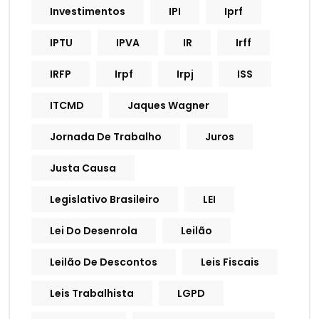
Investimentos
IPI
Iprf
IPTU
IPVA
IR
Irff
IRFP
Irpf
Irpj
ISS
ITCMD
Jaques Wagner
Jornada De Trabalho
Juros
Justa Causa
Legislativo Brasileiro
LEI
Lei Do Desenrola
Leilão
Leilão De Descontos
Leis Fiscais
Leis Trabalhista
LGPD