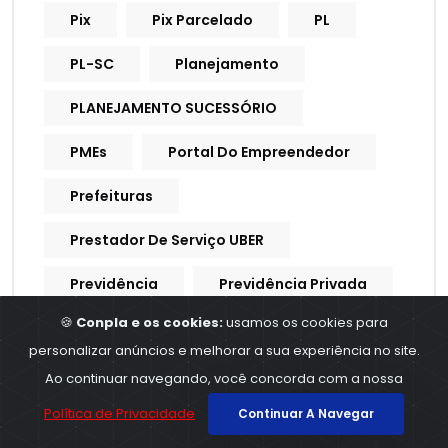
Pix
Pix Parcelado
PL
PL-SC
Planejamento
PLANEJAMENTO SUCESSÓRIO
PMEs
Portal Do Empreendedor
Prefeituras
Prestador De Serviço UBER
Previdência
Previdência Privada
🍪
Conpla e os cookies:
usamos os cookies para
Previdência Social
Previdencia
personalizar anúncios e melhorar a sua experiência no site.
Previdencia Social
Ao continuar navegando, você concorda com a nossa
Política de Privacidade
Continuar A Navegar
Processo Trabalhista