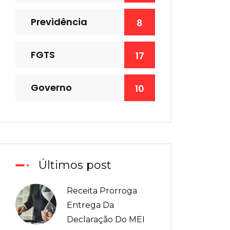
Previdência
8
FGTS
17
Governo
10
Últimos post
Receita Prorroga
Entrega Da
Declaração Do MEI