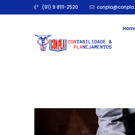
(91) 9 8111-2520
conpla@conpla.
Hom