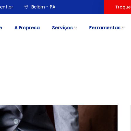
cnt.br
Belém - PA
Troque
e
A Empresa
Serviços
Ferramentas