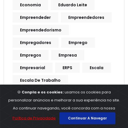
Economia
Eduardo Leite
Empreendeder
Empreendedores
Empreendedorismo
Empregadores
Emprego
Empregos
Empresa
Empresarial
ERPS
Escala
Escala De Trabalho
🍪
Conpla e os cookies:
usamos os cookies para
Escrituração Contabil
personalizar anúncios e melhorar a sua experiência no site.
Escrituração Contábil
Ao continuar navegando, você concorda com a nossa
Escrituração De Crédito
Política de Privacidade
Continuar A Navegar