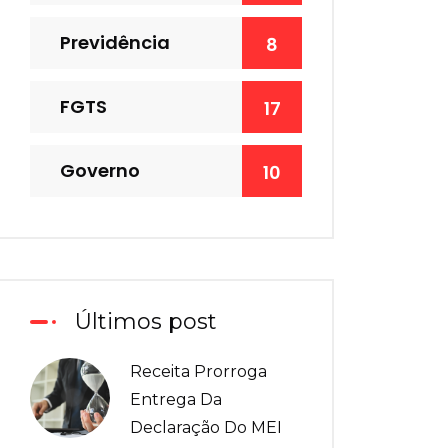
Previdência
8
FGTS
17
Governo
10
Últimos post
Receita Prorroga
Entrega Da
Declaração Do MEI