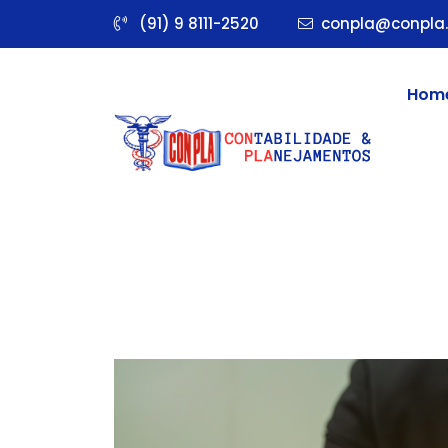
(91) 9 8111-2520
conpla@conpla.
Hom