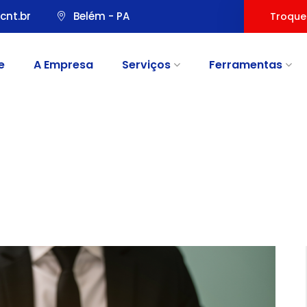
cnt.br
Belém - PA
Troque
e
A Empresa
Serviços
Ferramentas