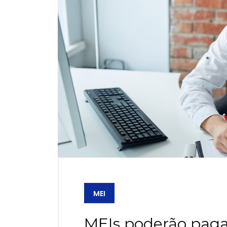
MEI
MEIs poderão pag