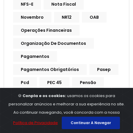
NFS-E
Nota Fiscal
Novembro
NR12
OAB
Operações Financeiras
Organização De Documentos
Pagamentos
Pagamentos Obrigatórios
Pasep
Pcd
PEC 45
Pensão
Pensão Alimentícia
🍪
Conpla e os cookies:
usamos os cookies para
personalizar anúncios e melhorar a sua experiência no site.
Pensão Por Morte
Pente Fino
Ao continuar navegando, você concorda com a nossa
Pequena Empresa
Política de Privacidade
Continuar A Navegar