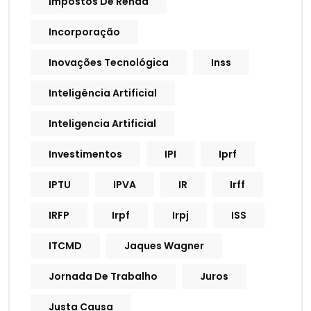
Impostos De Renda
Incorporação
Inovações Tecnológica
Inss
Inteligência Artificial
Inteligencia Artificial
Investimentos
IPI
Iprf
IPTU
IPVA
IR
Irff
IRFP
Irpf
Irpj
ISS
ITCMD
Jaques Wagner
Jornada De Trabalho
Juros
Justa Causa