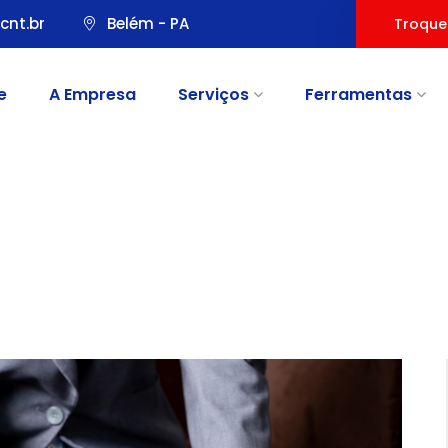
cnt.br
Belém - PA
Troque
e
A Empresa
Serviços
Ferramentas