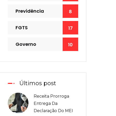
Previdência
8
FGTS
17
Governo
10
Últimos post
Receita Prorroga
Entrega Da
Declaração Do MEI