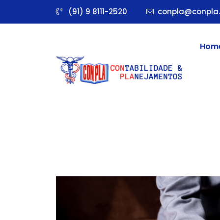
(91) 9 8111-2520
conpla@conpla.
Hom