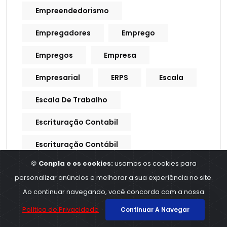
Empreendedorismo
Empregadores
Emprego
Empregos
Empresa
Empresarial
ERPS
Escala
Escala De Trabalho
Escrituração Contabil
Escrituração Contábil
🍪
Conpla e os cookies:
usamos os cookies para
Escrituração De Crédito
personalizar anúncios e melhorar a sua experiência no site.
Escrituração Fiscal
Esocial
Ao continuar navegando, você concorda com a nossa
Política de Privacidade
Continuar A Navegar
Estados
Estoque