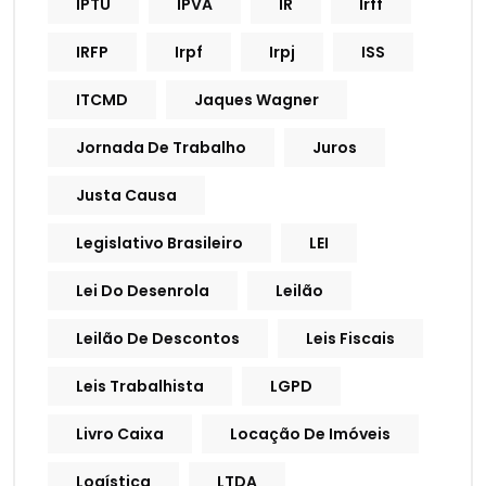
IPTU
IPVA
IR
Irff
IRFP
Irpf
Irpj
ISS
ITCMD
Jaques Wagner
Jornada De Trabalho
Juros
Justa Causa
Legislativo Brasileiro
LEI
Lei Do Desenrola
Leilão
Leilão De Descontos
Leis Fiscais
Leis Trabalhista
LGPD
Livro Caixa
Locação De Imóveis
Logística
LTDA