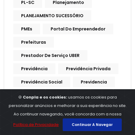
PL-SC
Planejamento
PLANEJAMENTO SUCESSÓRIO
PMEs
Portal Do Empreendedor
Prefeituras
Prestador De Serviço UBER
Previdência
Previdência Privada
Previdência Social
Previdencia
Previdencia Social
🍪
Conpla e os cookies:
usamos os cookies para
personalizar anúncios e melhorar a sua experiência no site.
Processo Trabalhista
Ao continuar navegando, você concorda com a nossa
Procuração Digital
Política de Privacidade
Continuar A Navegar