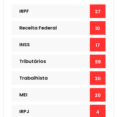
IRPF
37
Receita Federal
10
INSS
17
Tributários
59
Trabalhista
30
MEI
20
IRPJ
4