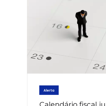
Alerta
Calendário fiscal j