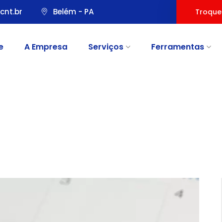
cnt.br
Belém - PA
Troque
e
A Empresa
Serviços
Ferramentas