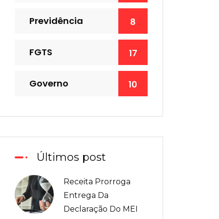
Previdência
8
FGTS
17
Governo
10
Últimos post
Receita Prorroga
Entrega Da
Declaração Do MEI