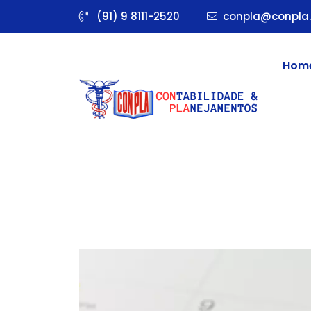
(91) 9 8111-2520
conpla@conpla.
Hom