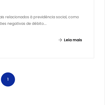
is relacionados à previdência social, como
es negativas de débito....
Leia mais
1