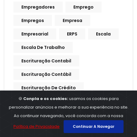
Empregadores
Emprego
Empregos
Empresa
Empresarial
ERPS
Escala
Escala De Trabalho
Escrituração Contabil
Escrituração Contábil
Escrituração De Crédito
🍪
Conpla e os cookies:
usamos os cookies para
Escrituração Fiscal
Esocial
personalizar anúncios e melhorar a sua experiência no site.
Estados
Estoque
Ao continuar navegando, você concorda com a nossa
Política de Privacidade
Continuar A Navegar
Executivo
Fake News