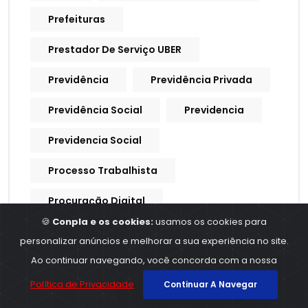
Prefeituras
Prestador De Serviço UBER
Previdência
Previdência Privada
Previdência Social
Previdencia
Previdencia Social
Processo Trabalhista
Procuração Digital
🍪
Conpla e os cookies:
usamos os cookies para
Produtividade
Produtores Rurais
personalizar anúncios e melhorar a sua experiência no site.
Ao continuar navegando, você concorda com a nossa
Produtos E Serviços
Política de Privacidade
Continuar A Navegar
Profissionais Contábeis