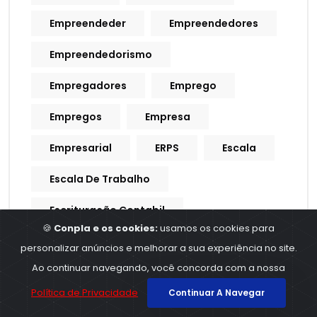
Empreendeder
Empreendedores
Empreendedorismo
Empregadores
Emprego
Empregos
Empresa
Empresarial
ERPS
Escala
Escala De Trabalho
Escrituração Contabil
🍪
Conpla e os cookies:
usamos os cookies para
Escrituração Contábil
personalizar anúncios e melhorar a sua experiência no site.
Ao continuar navegando, você concorda com a nossa
Escrituração De Crédito
Política de Privacidade
Continuar A Navegar
Escrituração Fiscal
Esocial