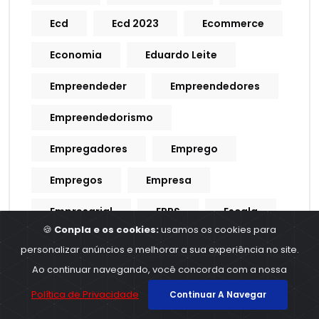
Ecd
Ecd 2023
Ecommerce
Economia
Eduardo Leite
Empreendeder
Empreendedores
Empreendedorismo
Empregadores
Emprego
Empregos
Empresa
Empresarial
ERPS
Escala
🍪
Conpla e os cookies:
usamos os cookies para
Escala De Trabalho
personalizar anúncios e melhorar a sua experiência no site.
Ao continuar navegando, você concorda com a nossa
Escrituração Contabil
Política de Privacidade
Continuar A Navegar
Escrituração Contábil