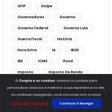
GFIP
Golpe
Governadores
Governo
Governo Federal
Governo Lula
Guerra Fiscal
História
Hora Extra
IA
IBGE
IBS
ICMS
Ifood
Imposto
Imposto De Renda
🍪
Conpla e os cookies:
usamos os cookies para
Imposto De Renda
personalizar anúncios e melhorar a sua experiência no site.
Imposto Do Pecado
Ao continuar navegando, você concorda com a nossa
Política de Privacidade
Continuar A Navegar
Imposto Seletivo