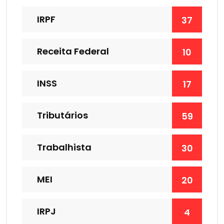
IRPF
37
Receita Federal
10
INSS
17
Tributários
59
Trabalhista
30
MEI
20
IRPJ
4