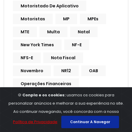
Motoristado De Aplicativo
Motoristas
MP
MPEs
MTE
Multa
Natal
New York Times
NF-E
NFS-E
Nota Fiscal
Novembro
NR12
OAB
Operações Financeiras
🍪
Conpla e os cookies:
usamos os cookies para
Organização De Documentos
personalizar anúncios e melhorar a sua experiência no site.
Pagamentos
Ao continuar navegando, você concorda com a nossa
Política de Privacidade
Continuar A Navegar
Pagamentos Obrigatórios
Pasep