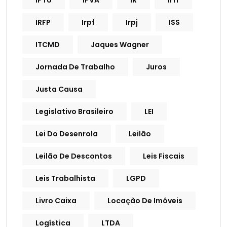
IPTU
IPVA
IR
Irff
IRFP
Irpf
Irpj
ISS
ITCMD
Jaques Wagner
Jornada De Trabalho
Juros
Justa Causa
Legislativo Brasileiro
LEI
Lei Do Desenrola
Leilão
Leilão De Descontos
Leis Fiscais
Leis Trabalhista
LGPD
Livro Caixa
Locação De Imóveis
Logística
LTDA