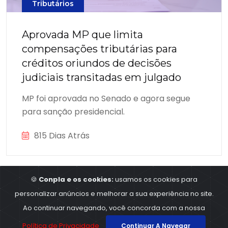
Tributários
Aprovada MP que limita
compensações tributárias para
créditos oriundos de decisões
judiciais transitadas em julgado
MP foi aprovada no Senado e agora segue
para sanção presidencial.
815 Dias Atrás
🍪
Conpla e os cookies:
usamos os cookies para
personalizar anúncios e melhorar a sua experiência no site.
©2023
Conpla - Contabilidade e planejamentos
,
Ao continuar navegando, você concorda com a nossa
All Rights Reserved
Política de Privacidade
Continuar A Navegar