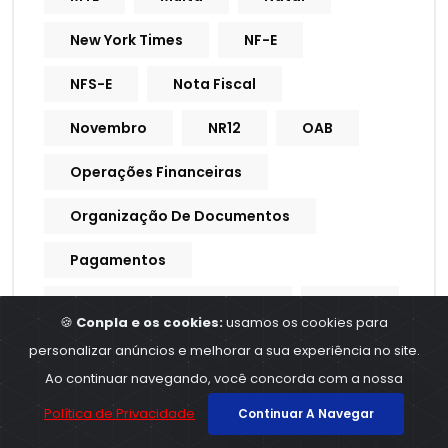
New York Times
NF-E
NFS-E
Nota Fiscal
Novembro
NR12
OAB
Operações Financeiras
Organização De Documentos
Pagamentos
Pagamentos Obrigatórios
Pasep
🍪
Conpla e os cookies:
usamos os cookies para
Pcd
PEC 45
Pensão
personalizar anúncios e melhorar a sua experiência no site.
Ao continuar navegando, você concorda com a nossa
Pensão Alimentícia
Política de Privacidade
Continuar A Navegar
Pensão Por Morte
Pente Fino