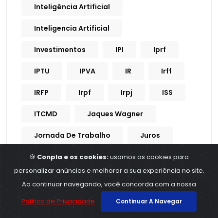
Inteligência Artificial
Inteligencia Artificial
Investimentos
IPI
Iprf
IPTU
IPVA
IR
Irff
IRFP
Irpf
Irpj
ISS
ITCMD
Jaques Wagner
Jornada De Trabalho
Juros
Justa Causa
🍪
Conpla e os cookies:
usamos os cookies para
personalizar anúncios e melhorar a sua experiência no site.
Legislativo Brasileiro
LEI
Ao continuar navegando, você concorda com a nossa
Lei Do Desenrola
Leilão
Política de Privacidade
Continuar A Navegar