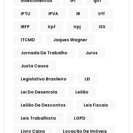
Investimentos
IPI
Iprf
IPTU
IPVA
IR
Irff
IRFP
Irpf
Irpj
ISS
ITCMD
Jaques Wagner
Jornada De Trabalho
Juros
Justa Causa
Legislativo Brasileiro
LEI
Lei Do Desenrola
Leilão
Leilão De Descontos
Leis Fiscais
Leis Trabalhista
LGPD
Livro Caixa
Locação De Imóveis