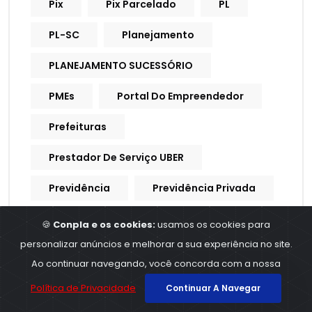
Pix
Pix Parcelado
PL
PL-SC
Planejamento
PLANEJAMENTO SUCESSÓRIO
PMEs
Portal Do Empreendedor
Prefeituras
Prestador De Serviço UBER
Previdência
Previdência Privada
Previdência Social
Previdencia
🍪
Conpla e os cookies:
usamos os cookies para
personalizar anúncios e melhorar a sua experiência no site.
Previdencia Social
Ao continuar navegando, você concorda com a nossa
Processo Trabalhista
Política de Privacidade
Continuar A Navegar
Procuração Digital