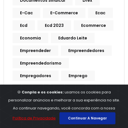
Documentos Sindical
Drex
E-Cac
E-Commerce
Ecac
Ecd
Ecd 2023
Ecommerce
Economia
Eduardo Leite
Empreendeder
Empreendedores
Empreendedorismo
Empregadores
Emprego
Empregos
Empresa
🍪
Conpla e os cookies:
usamos os cookies para
personalizar anúncios e melhorar a sua experiência no site.
Empresarial
ERPS
Escala
Ao continuar navegando, você concorda com a nossa
Escala De Trabalho
Política de Privacidade
Continuar A Navegar
Escrituração Contabil