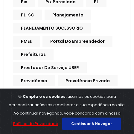
Pix
Pix Parcelado
PL
PL-SC
Planejamento
PLANEJAMENTO SUCESSÓRIO
PMEs
Portal Do Empreendedor
Prefeituras
Prestador De Serviço UBER
Previdência
Previdência Privada
Previdência Social
Previdencia
🍪
Conpla e os cookies:
usamos os cookies para
personalizar anúncios e melhorar a sua experiência no site.
Previdencia Social
Ao continuar navegando, você concorda com a nossa
Processo Trabalhista
Política de Privacidade
Continuar A Navegar
Procuração Digital