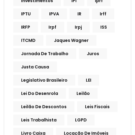
Investimentos
IPI
Iprf
IPTU
IPVA
IR
Irff
IRFP
Irpf
Irpj
ISS
ITCMD
Jaques Wagner
Jornada De Trabalho
Juros
Justa Causa
Legislativo Brasileiro
LEI
Lei Do Desenrola
Leilão
Leilão De Descontos
Leis Fiscais
Leis Trabalhista
LGPD
Livro Caixa
Locação De Imóveis