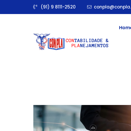
(91) 9 8111-2520
conpla@conpla.
Hom