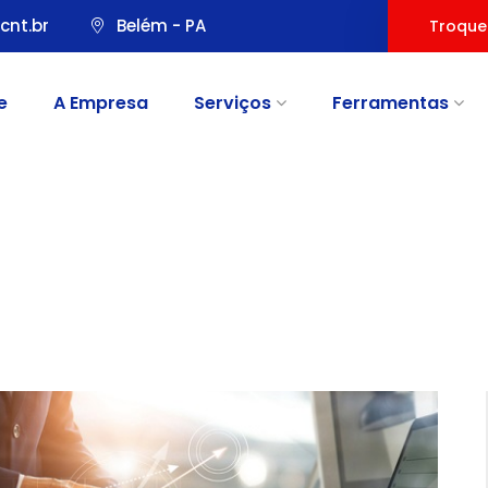
cnt.br
Belém - PA
Troque
e
A Empresa
Serviços
Ferramentas