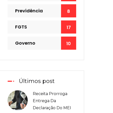
Previdência
8
FGTS
17
Governo
10
Últimos post
Receita Prorroga
Entrega Da
Declaração Do MEI