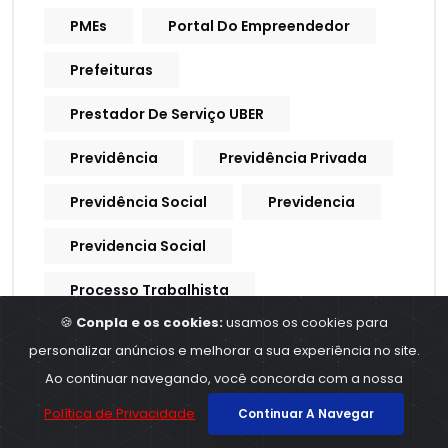
PMEs
Portal Do Empreendedor
Prefeituras
Prestador De Serviço UBER
Previdência
Previdência Privada
Previdência Social
Previdencia
Previdencia Social
Processo Trabalhista
🍪
Conpla e os cookies:
usamos os cookies para
Procuração Digital
personalizar anúncios e melhorar a sua experiência no site.
Produtividade
Produtores Rurais
Ao continuar navegando, você concorda com a nossa
Política de Privacidade
Continuar A Navegar
Produtos E Serviços