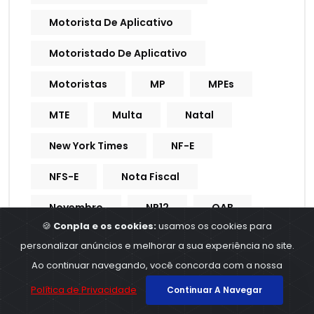
Motorista De Aplicativo
Motoristado De Aplicativo
Motoristas
MP
MPEs
MTE
Multa
Natal
New York Times
NF-E
NFS-E
Nota Fiscal
Novembro
NR12
OAB
🍪
Conpla e os cookies:
usamos os cookies para
Operações Financeiras
personalizar anúncios e melhorar a sua experiência no site.
Ao continuar navegando, você concorda com a nossa
Organização De Documentos
Política de Privacidade
Continuar A Navegar
Pagamentos