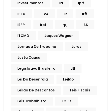
Investimentos
IPI
Iprf
IPTU
IPVA
IR
Irff
IRFP
Irpf
Irpj
ISS
ITCMD
Jaques Wagner
Jornada De Trabalho
Juros
Justa Causa
Legislativo Brasileiro
LEI
Lei Do Desenrola
Leilão
Leilão De Descontos
Leis Fiscais
Leis Trabalhista
LGPD