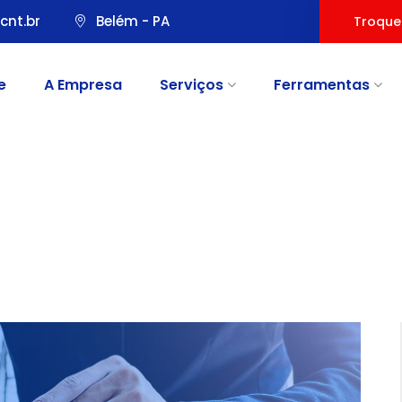
cnt.br
Belém - PA
Troque
e
A Empresa
Serviços
Ferramentas