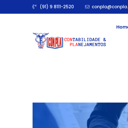
(91) 9 8111-2520
conpla@conpla.
Hom