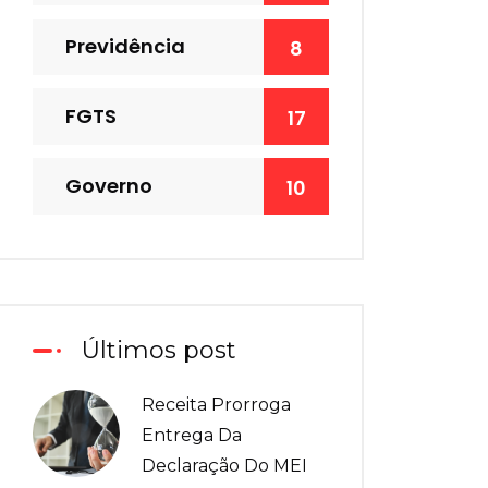
Previdência
8
FGTS
17
Governo
10
Últimos post
Receita Prorroga
Entrega Da
Declaração Do MEI