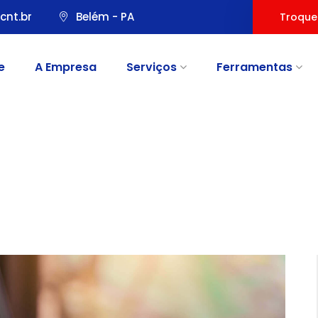
cnt.br
Belém - PA
Troque
e
A Empresa
Serviços
Ferramentas