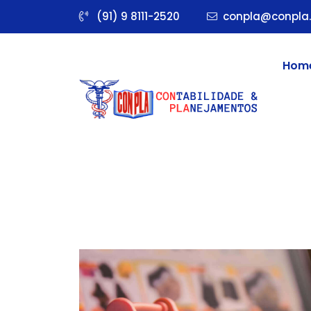
(91) 9 8111-2520
conpla@conpla.
Hom