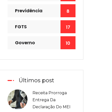
Previdência
8
FGTS
17
Governo
10
Últimos post
Receita Prorroga
Entrega Da
Declaração Do MEI