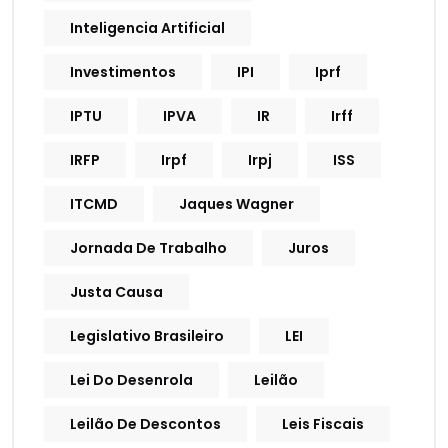
Inteligencia Artificial
Investimentos
IPI
Iprf
IPTU
IPVA
IR
Irff
IRFP
Irpf
Irpj
ISS
ITCMD
Jaques Wagner
Jornada De Trabalho
Juros
Justa Causa
Legislativo Brasileiro
LEI
Lei Do Desenrola
Leilão
Leilão De Descontos
Leis Fiscais