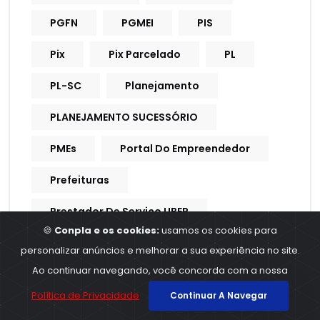
PGFN
PGMEI
PIS
Pix
Pix Parcelado
PL
PL-SC
Planejamento
PLANEJAMENTO SUCESSÓRIO
PMEs
Portal Do Empreendedor
Prefeituras
Prestador De Serviço UBER
🍪
Conpla e os cookies:
usamos os cookies para
Previdência
Previdência Privada
personalizar anúncios e melhorar a sua experiência no site.
Ao continuar navegando, você concorda com a nossa
Previdência Social
Previdencia
Política de Privacidade
Continuar A Navegar
Previdencia Social