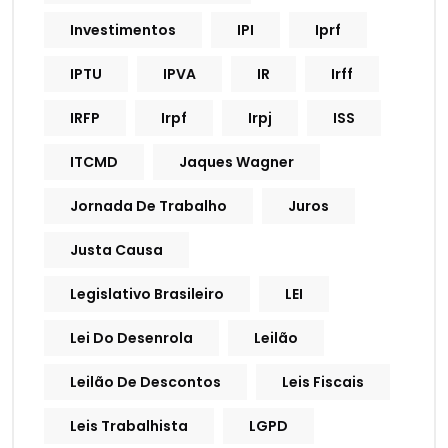
Investimentos
IPI
Iprf
IPTU
IPVA
IR
Irff
IRFP
Irpf
Irpj
ISS
ITCMD
Jaques Wagner
Jornada De Trabalho
Juros
Justa Causa
Legislativo Brasileiro
LEI
Lei Do Desenrola
Leilão
Leilão De Descontos
Leis Fiscais
Leis Trabalhista
LGPD