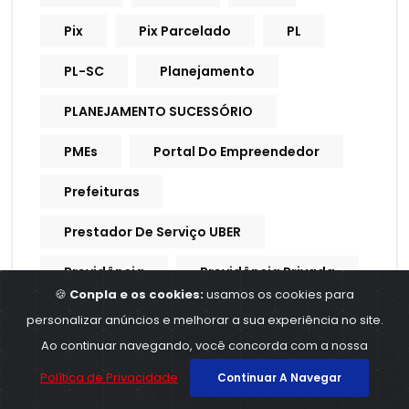
Pix
Pix Parcelado
PL
PL-SC
Planejamento
PLANEJAMENTO SUCESSÓRIO
PMEs
Portal Do Empreendedor
Prefeituras
Prestador De Serviço UBER
Previdência
Previdência Privada
🍪
Conpla e os cookies:
usamos os cookies para
Previdência Social
Previdencia
personalizar anúncios e melhorar a sua experiência no site.
Ao continuar navegando, você concorda com a nossa
Previdencia Social
Política de Privacidade
Continuar A Navegar
Processo Trabalhista