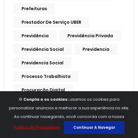
Prefeituras
Prestador De Serviço UBER
Previdência
Previdência Privada
Previdência Social
Previdencia
Previdencia Social
Processo Trabalhista
Procuração Digital
🍪
Conpla e os cookies:
usamos os cookies para
Produtividade
Produtores Rurais
personalizar anúncios e melhorar a sua experiência no site.
Ao continuar navegando, você concorda com a nossa
Produtos E Serviços
Política de Privacidade
Continuar A Navegar
Profissionais Contábeis