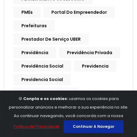
PMEs
Portal Do Empreendedor
Prefeituras
Prestador De Serviço UBER
Previdência
Previdência Privada
Previdência Social
Previdencia
Previdencia Social
Processo Trabalhista
🍪
Conpla e os cookies:
usamos os cookies para
Procuração Digital
personalizar anúncios e melhorar a sua experiência no site.
Ao continuar navegando, você concorda com a nossa
Produtividade
Produtores Rurais
Política de Privacidade
Continuar A Navegar
Produtos E Serviços