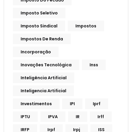
Imposto Do Pecado
Imposto Seletivo
Imposto Sindical
Impostos
Impostos De Renda
Incorporação
Inovações Tecnológica
Inss
Inteligência Artificial
Inteligencia Artificial
Investimentos
IPI
Iprf
IPTU
IPVA
IR
Irff
IRFP
Irpf
Irpj
ISS