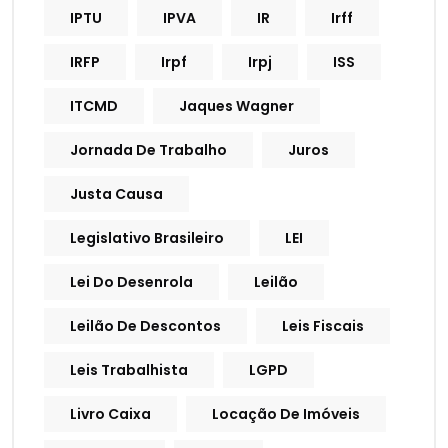
IPTU
IPVA
IR
Irff
IRFP
Irpf
Irpj
ISS
ITCMD
Jaques Wagner
Jornada De Trabalho
Juros
Justa Causa
Legislativo Brasileiro
LEI
Lei Do Desenrola
Leilão
Leilão De Descontos
Leis Fiscais
Leis Trabalhista
LGPD
Livro Caixa
Locação De Imóveis