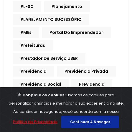
PL-SC
Planejamento
PLANEJAMENTO SUCESSÓRIO
PMEs
Portal Do Empreendedor
Prefeituras
Prestador De Serviço UBER
Previdência
Previdência Privada
Previdência Social
Previdencia
🍪
Conpla e os cookies:
usamos os cookies para
Previdencia Social
personalizar anúncios e melhorar a sua experiência no site.
Processo Trabalhista
Ao continuar navegando, você concorda com a nossa
Política de Privacidade
Continuar A Navegar
Procuração Digital