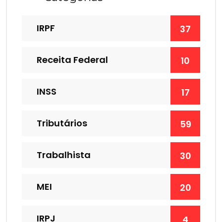
IRPF
37
Receita Federal
10
INSS
17
Tributários
59
Trabalhista
30
MEI
20
IRPJ
4