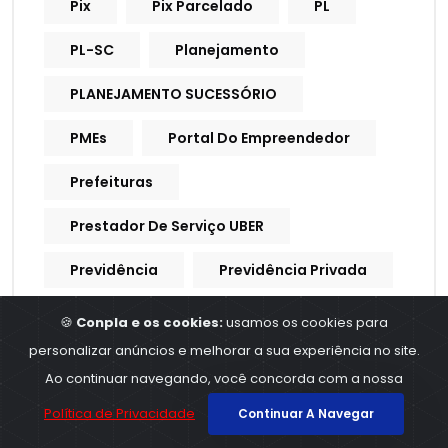
Pix
Pix Parcelado
PL
PL-SC
Planejamento
PLANEJAMENTO SUCESSÓRIO
PMEs
Portal Do Empreendedor
Prefeituras
Prestador De Serviço UBER
Previdência
Previdência Privada
Previdência Social
Previdencia
🍪
Conpla e os cookies:
usamos os cookies para
personalizar anúncios e melhorar a sua experiência no site.
Previdencia Social
Ao continuar navegando, você concorda com a nossa
Processo Trabalhista
Política de Privacidade
Continuar A Navegar
Procuração Digital