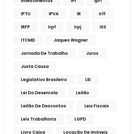
Investimentos
IPI
Iprf
IPTU
IPVA
IR
Irff
IRFP
Irpf
Irpj
ISS
ITCMD
Jaques Wagner
Jornada De Trabalho
Juros
Justa Causa
Legislativo Brasileiro
LEI
Lei Do Desenrola
Leilão
Leilão De Descontos
Leis Fiscais
Leis Trabalhista
LGPD
Livro Caixa
Locação De Imóveis