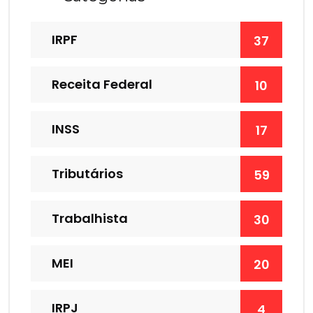
IRPF
37
Receita Federal
10
INSS
17
Tributários
59
Trabalhista
30
MEI
20
IRPJ
4