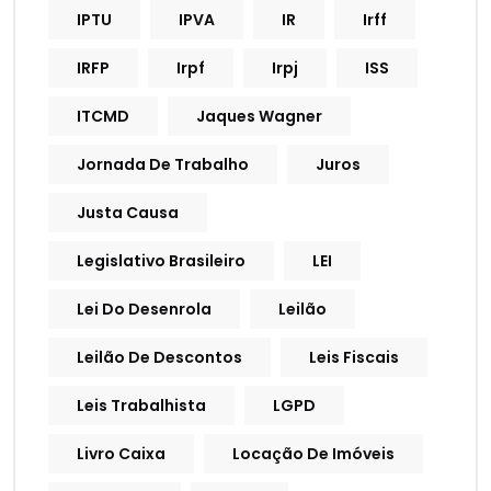
IPTU
IPVA
IR
Irff
IRFP
Irpf
Irpj
ISS
ITCMD
Jaques Wagner
Jornada De Trabalho
Juros
Justa Causa
Legislativo Brasileiro
LEI
Lei Do Desenrola
Leilão
Leilão De Descontos
Leis Fiscais
Leis Trabalhista
LGPD
Livro Caixa
Locação De Imóveis