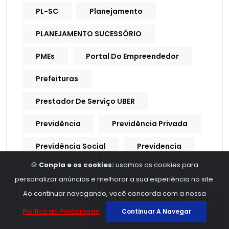
PL-SC
Planejamento
PLANEJAMENTO SUCESSÓRIO
PMEs
Portal Do Empreendedor
Prefeituras
Prestador De Serviço UBER
Previdência
Previdência Privada
Previdência Social
Previdencia
🍪
Conpla e os cookies:
usamos os cookies para
Previdencia Social
personalizar anúncios e melhorar a sua experiência no site.
Processo Trabalhista
Ao continuar navegando, você concorda com a nossa
Política de Privacidade
Continuar A Navegar
Procuração Digital