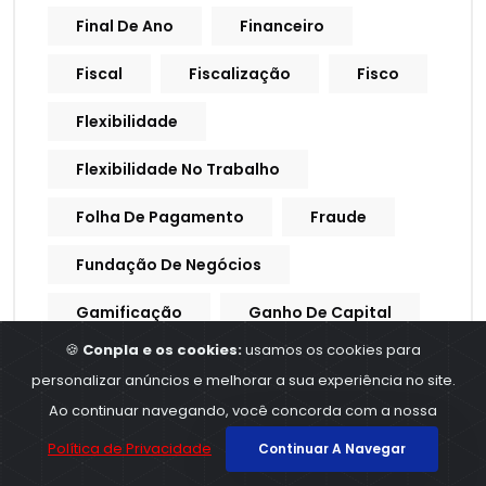
Final De Ano
Financeiro
Fiscal
Fiscalização
Fisco
Flexibilidade
Flexibilidade No Trabalho
Folha De Pagamento
Fraude
Fundação De Negócios
Gamificação
Ganho De Capital
🍪
Conpla e os cookies:
usamos os cookies para
GFIP
Golpe
personalizar anúncios e melhorar a sua experiência no site.
Governadores
Governo
Ao continuar navegando, você concorda com a nossa
Política de Privacidade
Continuar A Navegar
Governo Federal
Governo Lula