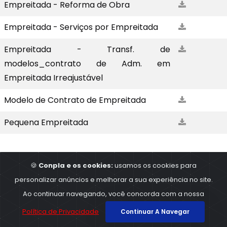
Empreitada - Reforma de Obra
Empreitada - Serviços por Empreitada
Empreitada - Transf. de
modelos_contrato de Adm. em
Empreitada Irreajustável
Modelo de Contrato de Empreitada
Pequena Empreitada
🍪
Conpla e os cookies:
usamos os cookies para
personalizar anúncios e melhorar a sua experiência no site.
©2023
Conpla - Contabilidade e planejamentos
,
Ao continuar navegando, você concorda com a nossa
All Rights Reserved
Política de Privacidade
Continuar A Navegar