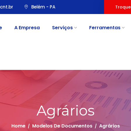
cnt.br
Belém - PA
Troque
e
A Empresa
Serviços
Ferramentas
Agrários
Home
Modelos De Documentos
Agrários