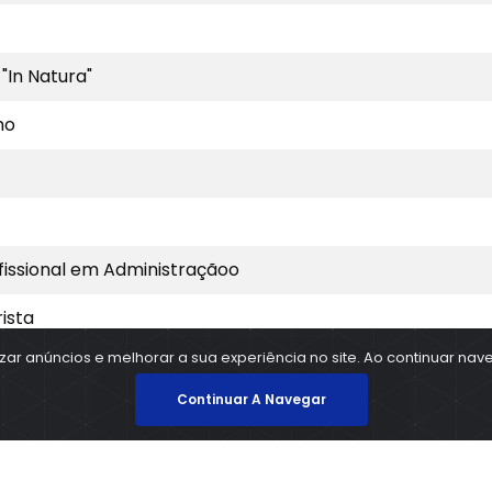
"In Natura"
mo
ofissional em Administraçãoo
ista
ar anúncios e melhorar a sua experiência no site. Ao continuar n
o de Empregado-Meeiro
Continuar A Navegar
re Produtor e Firma