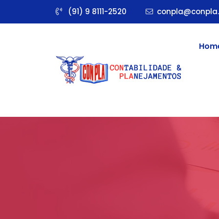
(91) 9 8111-2520
conpla@conpla.
Hom