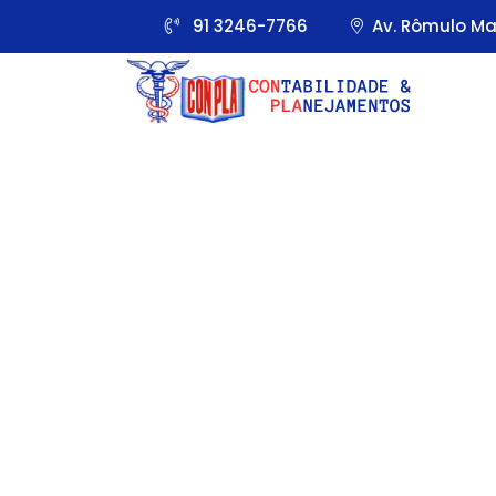
91 3246-7766
Av. Rômulo Mai