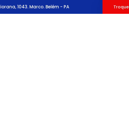
orana, 1043. Marco. Belém - PA
Troque