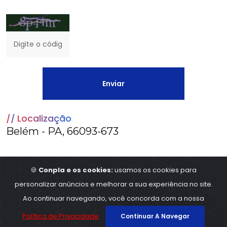
Localização
Belém - PA, 66093-673
🍪
Conpla e os cookies:
usamos os cookies para
personalizar anúncios e melhorar a sua experiência no site.
©2023
Conpla - Contabilidade e planejamentos
,
Ao continuar navegando, você concorda com a nossa
All Rights Reserved
Política de Privacidade
Continuar A Navegar