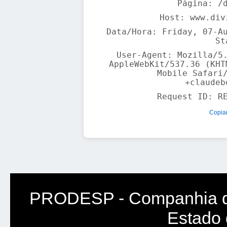
Página: /
Host: www.div
Data/Hora: Friday, 07-A
St
User-Agent: Mozilla/5
AppleWebKit/537.36 (KHT
Mobile Safari
+claudeb
Request ID:
R
Copiar
PRODESP - Companhia d
Estado 