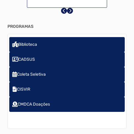
Estacionamento Rotativo
Horários de Ônibus
PROGRAMAS
Licitação
Biblioteca
MEI - Microempreendedor
CADSUS
Nota Fiscal Eletrônica - NFE
Coleta Seletiva
Protocolo Digital
CISVIR
SISCAN
CMDCA Doações
Escolas
Telefones Úteis