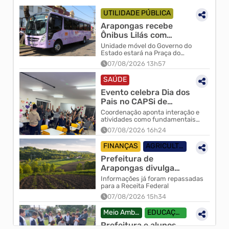
UTILIDADE PÚBLICA
Arapongas recebe
Ônibus Lilás com
serviços gratuitos para
Unidade móvel do Governo do
mulheres neste sábado
Estado estará na Praça do
Santuário Nossa Senhora
(08)
07/08/2026 13h57
Aparecida das 09h às 13h
SAÚDE
Evento celebra Dia dos
Pais no CAPSi de
Arapongas
Coordenação aponta interação e
atividades como fundamentais
no processo terapêutico
07/08/2026 16h24
FINANÇAS
AGRICULTURA
Prefeitura de
Arapongas divulga
valor da terra nua
Informações já foram repassadas
(VTN) para o exercício
para a Receita Federal
2026
07/08/2026 15h34
Meio Ambiente
EDUCAÇÃO
Prefeitura e alunos