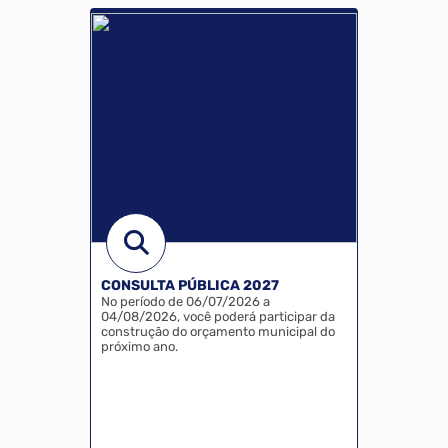
Biblioteca
CADSUS
Coleta Seletiva
CMDCA Doações
Conselhos Municipais
Convênios Federais
CONSULTA PÚBLICA 2027
No período de 06/07/2026 a
Editais
04/08/2026, você poderá participar da
construção do orçamento municipal do
próximo ano.
Agência do Trabalhador
Carta de serviços