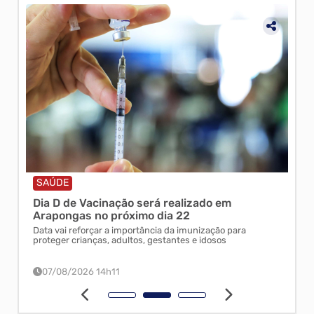
SAÚDE
ED
Dia D de Vacinação será realizado em
Ara
e
Arapongas no próximo dia 22
ele
 de
Data vai reforçar a importância da imunização para
Muni
proteger crianças, adultos, gestantes e idosos
Dese
da 
07/08/2026 14h11
0